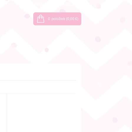
Prihlásenie
Registrácia
0
položiek
(0,00 €)