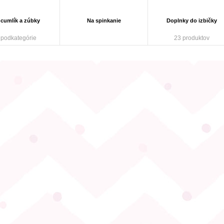
 cumlík a zúbky
Na spinkanie
Doplnky do izbičky
 podkategórie
23 produktov