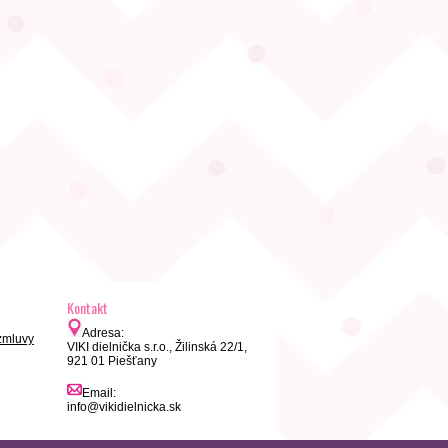
Kontakt
Adresa:
zmluvy
VIKI dielnička s.r.o., Žilinská 22/1,
921 01 Piešťany
Email:
info@vikidielnicka.sk