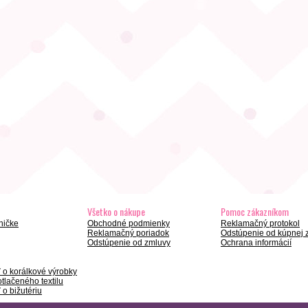
Všetko o nákupe
Pomoc zákazníkom
ničke
Obchodné podmienky
Reklamačný protokol
Reklamačný poriadok
Odstúpenie od kúpnej 
Odstúpenie od zmluvy
Ochrana informácií
ť o korálkové výrobky
tlačeného textilu
 o bižutériu