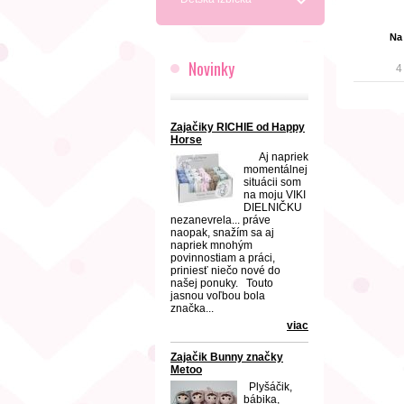
Na
Novinky
4
Zajačiky RICHIE od Happy
Horse
Aj napriek
momentálnej
situácii som
na moju VIKI
DIELNIČKU
nezanevrela... práve
naopak, snažím sa aj
napriek mnohým
povinnostiam a práci,
priniesť niečo nové do
našej ponuky. Touto
jasnou voľbou bola
značka...
viac
Zajačik Bunny značky
Metoo
Plyšáčik,
bábika,