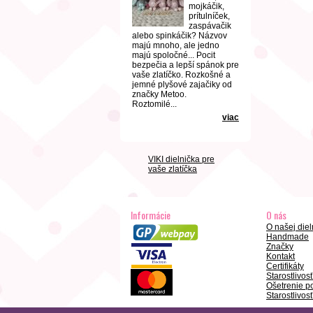
mojkáčik,
prítulníček,
zaspávačik
alebo spinkáčik? Názvov
majú mnoho, ale jedno
majú spoločné... Pocit
bezpečia a lepší spánok pre
vaše zlatíčko. Rozkošné a
jemné plyšové zajačiky od
značky Metoo.
Roztomilé...
viac
VIKI dielnička pre
vaše zlatíčka
Informácie
O nás
O našej diel
Handmade
Značky
Kontakt
Certifikáty
Starostlivos
Ošetrenie po
Starostlivosť