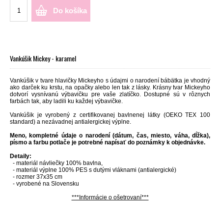
Do košíka
Vankúšik Mickey - karamel
Vankúšik v tvare hlavičky Mickeyho s údajmi o narodení bábätka je vhodný
ako darček ku krstu, na opačky alebo len tak z lásky. Krásny tvar Mickeyho
dotvorí vysnívanú výbavičku pre vaše zlatíčko. Dostupné sú v rôznych
farbách tak, aby ladili ku každej výbavičke.
Vankúšik je vyrobený z certifikovanej bavlnenej látky (OEKO TEX 100
standard) a nezávadnej antialergickej výplne.
Meno, kompletné údaje o narodení (dátum, čas, miesto, váha, dĺžka),
písmo a farbu potlače je potrebné napísať do poznámky k objednávke.
Detaily:
- materiál návliečky 100% bavlna,
- materiál výplne 100% PES s dutými vláknami (antialergické)
- rozmer 37x35 cm
- vyrobené na Slovensku
***Informácie o ošetrovaní***