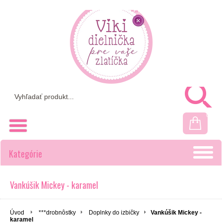
Prihlásenie
Registrácia
0
Kategórie
Vankúšik Mickey - karamel
Úvod
***drobnôstky
Doplnky do izbičky
Vankúšik Mickey -
karamel