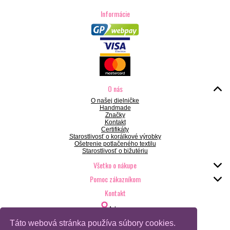
Informácie
O nás
O našej dielničke
Handmade
Značky
Kontakt
Certifikáty
Starostlivosť o korálkové výrobky
Ošetrenie potlačeného textilu
Starostlivosť o bižutériu
Všetko o nákupe
Pomoc zákazníkom
Kontakt
Adresa:
VIKI dielnička s.r.o., Žilinská 22/1, 921 01 Piešťany
Táto webová stránka používa súbory cookies.